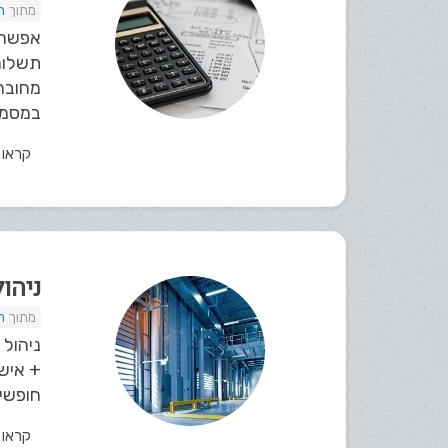
ת
אפשרו
תשלום
מחוברו
במסמכי
קראו
ניהו
ת
ניהול 
+ אישו
חופשי,
קראו