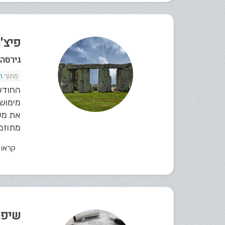
פיצ'רי
גירסה 3.6
ת
החודש
מימוש
את מע
מתוזמנ
קראו
שיפור