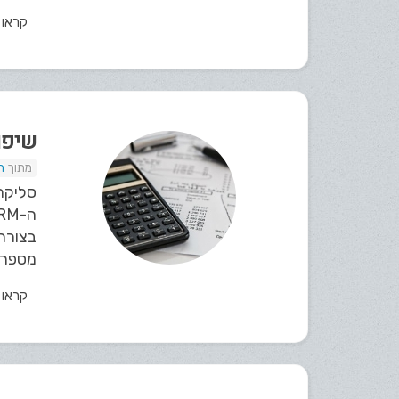
קראו
שיפור
ת
סליקה
בצורה 
מספרים
קראו