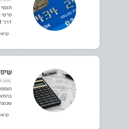
פרטי א
דרך iCount תמיכה בביצוע
קראו
שיפור
ת
הוספת
בהתאם
שנוצר
קראו