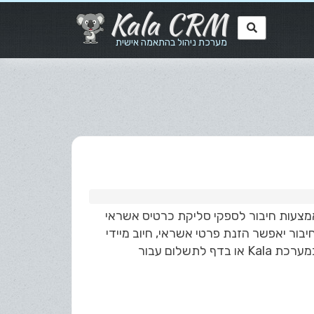
Kala CRM
מערכת ניהול בהתאמה אישית
ת באמצעות חיבור לספקי סליקת כרטיס אשראי
ת - ביט, גוגל פאי (Google pay), אפל פאי (Apple pay). החיבור יאפשר הזנת פרטי אשראי, חיוב מיידי
/ עתידי ואפשרות קבלת תשלום מאתר חנות וירטואלית או דף נחיתה במערכת Kala או בדף לתשלום עבור