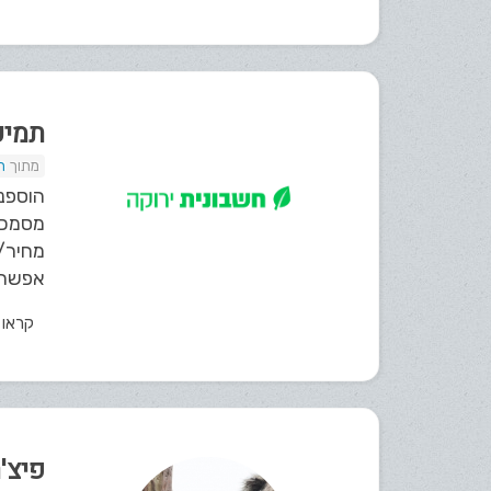
תמיכ
ת
הוספנ
מסמכי
מחיר/ 
אפשרות
קראו
פיצ'רי