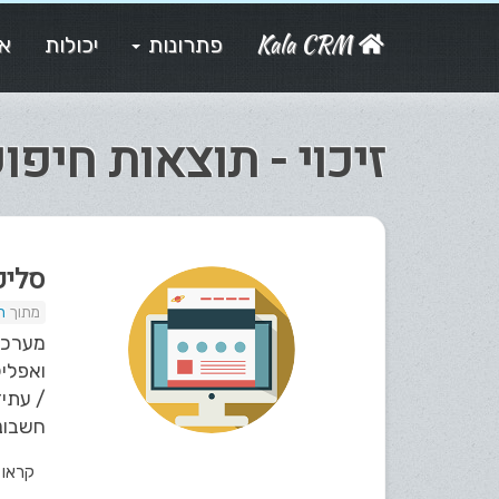
Kala CRM
פתרונות
יכולות
או
זיכוי - תוצאות חיפו
סליק
ת
חשבוני
קראו