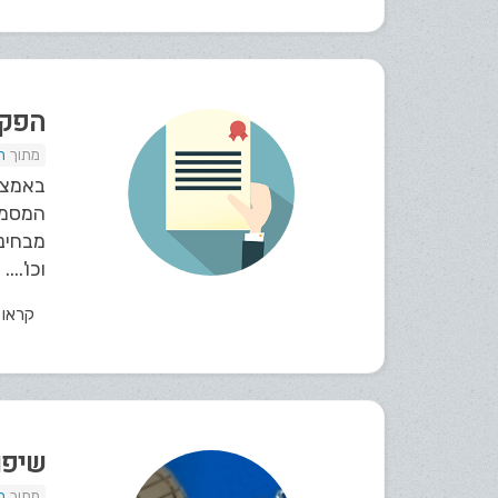
הפקת
ת
המסמכ
מבחינת
וכו'....
קראו
שיפור
ת