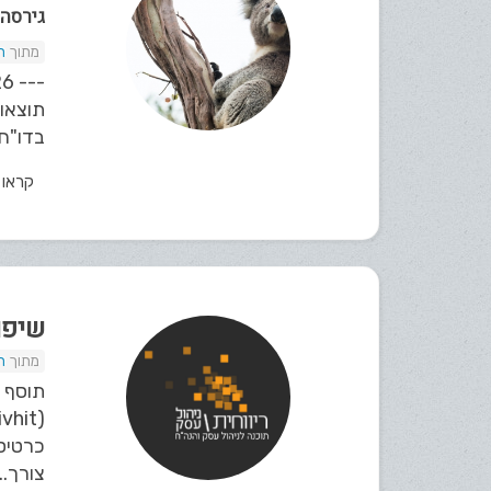
גירסה 12
ת
תוצאות
בדו"חו
קראו
שיפור
ת
תוסף ר
כרטיס
צורך...