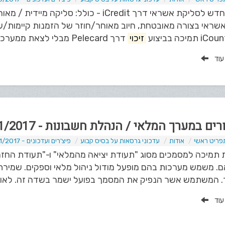
תוסף חדש לסליקת אשראי דרך iCredit - כו
שראי בצורה מאובטחת, חיוב מאוחר/חוזר של הזמנות קיימות/ע
זיכוי
דרך Pelecard מבלי לצאת ממערכת ה-CRM. ניתן לשילוב גם עם תוסף...
 עוד
ים במערך המלאי / הנהלת חשבונות - 11/2017
פריט ראשי
אודות
עדכוני גרסאות על בסיס קבוע
פיצ'רים ועדכונים - 11/2017
 תמיכה למסמכים מסוג "תעודת יציאה מהמלאי" ו-"תעודת החז
. משמש מערכות בהם מופעל מודול ניהול מלאי וספקים. שמירת
. המשתמש אשר הנפיק את המסמך בפועל ישמר בשדה זה. לאו דו
 עוד