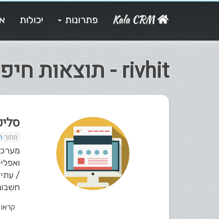
Kala CRM
פתרונות
יכולות
או
rivhit - תוצאות חיפוש
סליק
ת
חשבוני
קראו