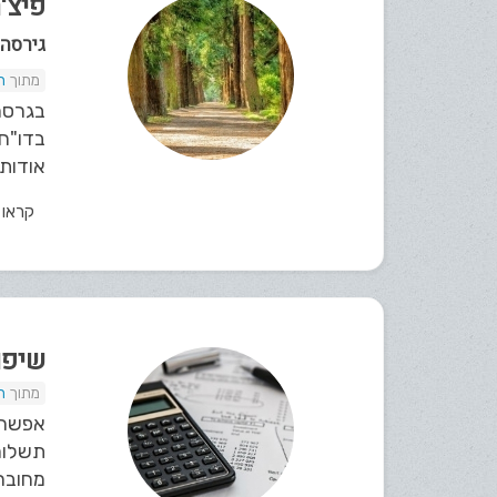
פיצ'רי
גירסה 5.2
ת
בגרסה 
אודות 
קראו
שיפור
ת
אפשרו
תשלום
מחוברו