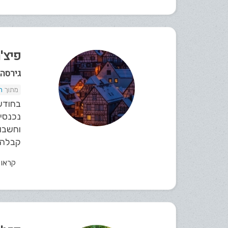
פיצ'רי
גירסה 4.1
ת
בחודש 
נכנסים
וחשבונ
קבלה ע
קראו