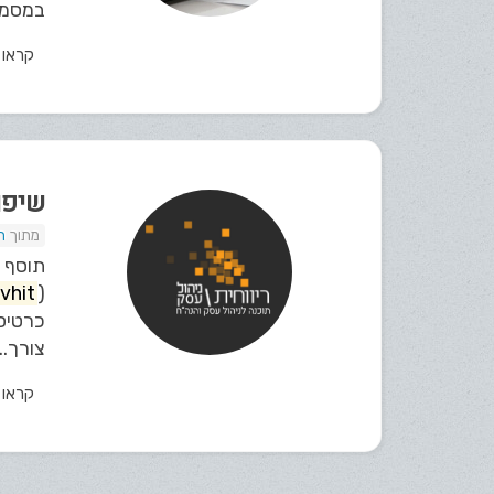
במסמכי
קראו
שיפור
ת
תוסף ר
vhit
(
כרטיס
צורך...
קראו