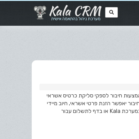
Kala CRM
מערכת ניהול בהתאמה אישית
ת באמצעות חיבור לספקי סליקת כרטיס אשראי
ת - ביט, גוגל פאי (Google pay), אפל פאי (Apple pay). החיבור יאפשר הזנת פרטי אשראי, חיוב מיידי
/ עתידי ואפשרות קבלת תשלום מאתר חנות וירטואלית או דף נחיתה במערכת Kala או בדף לתשלום עבור