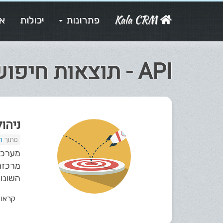
Kala CRM
פתרונות
יכולות
או
API - תוצאות חיפוש
ניהו
ת
מרכזת
השונות / אימיילי
קראו