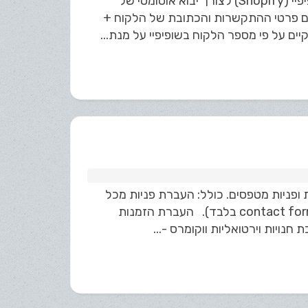
ניתן לחבר את מערכת Kala CRM לאתרי חנויות הבנויים במערכת שופיפיי (Shopify) לצורך יבוא אוטומטי של
 תיווצר הזמנה עם פרטי ההתקשרות והכתובת של הלקוח +
ים על פי מספר הלקוח בשופיפיי על מנת...
רך העברת פרטי הזמנות ופניות מטפסים. כולל: העברת פניות מכל
הטפסים באתר אל מערכת Kala באופן אוטומטי (טפסי אלמנטור / contact form 7 בלבד). העברת הזמנות