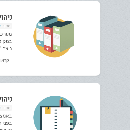
ניהו
ת
במקום 
נוצר "
קראו
ניהו
ת
בפניות