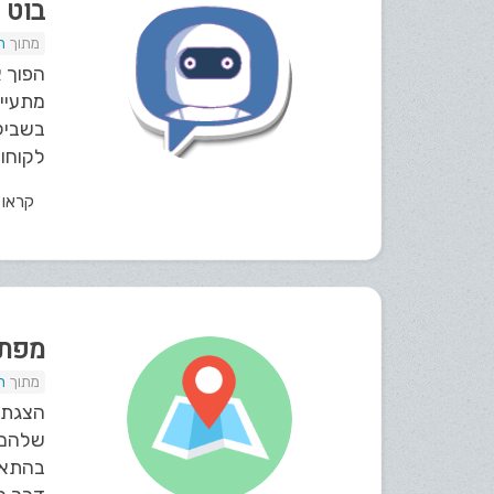
בוט AI בתוך ה-CRM: הדרך המהירה לייעול שירות ומכירות ב-Kala
ת
בשבילכ
לקוחות
קראו
מפת 
ת
הצגת מ
שלהם. 
בהתאמ