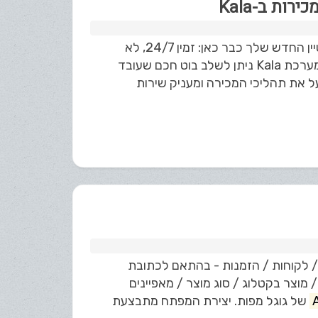
הפוך את השירות שלך לאוטומטי עם בוט AI חכם ב-Kala העובד המצטיין החדש שלך כבר כאן: זמין 24/7, לא
מתעייף לעולם וחוסך לך המון זמן וכסף. למה לבחור בבוט של Kala? במערכת Kala ניתן לשלב בוט חכם שעובד
ל את תהליכי המכירה ומעניק שירות
 / לקוחות / הזמנות - בהתאם לכתובת
מוצר בקטלוג / סוג מוצר / מאפיינים
של גוגל מפות. יצירת המפתח מתבצעת