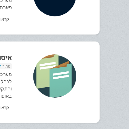
פארם"
קראו
איסו
ת
לנהל ת
והתקש
באופן..
קראו