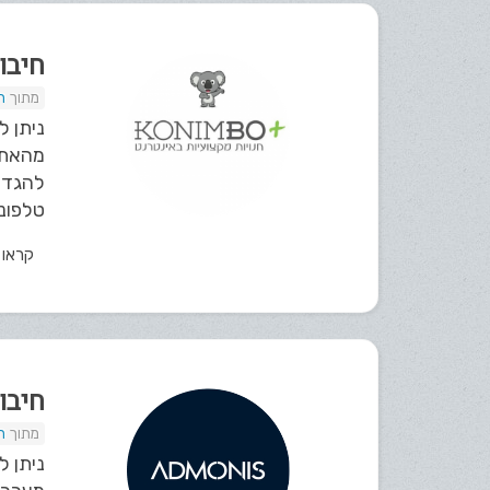
חיבור אתר bo
ת
להגדי
טלפונית
קראו
חיבור מע
ת