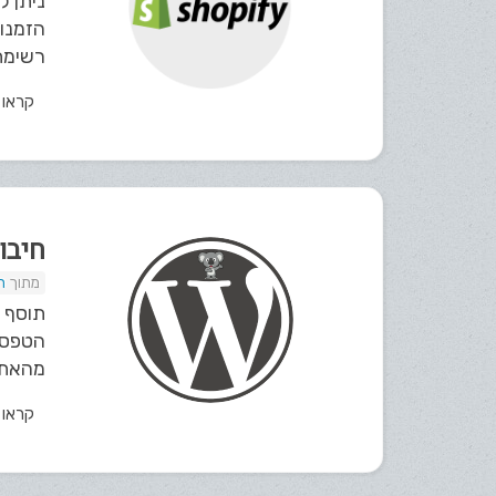
רשימת 
קראו
חיבור אתר 
ת
מהאתר אל מערכת Kala באופן א
קראו