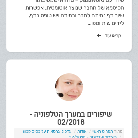
שדה עם id = password הוא ישמש בתור
הסיסמא של החבר שנוצר אוטומטית. אפשרות
שיוך דף נחיתה לחבר ובמידה ויש טופס בדף,
לידים שיתווספו...
קראו עוד
שיפורים במערך הטלפוניה -
02/2018
תפריט ראשי
אודות
עדכוני גרסאות על בסיס קבוע
פיצ'רים ועדכונים - 02/2018